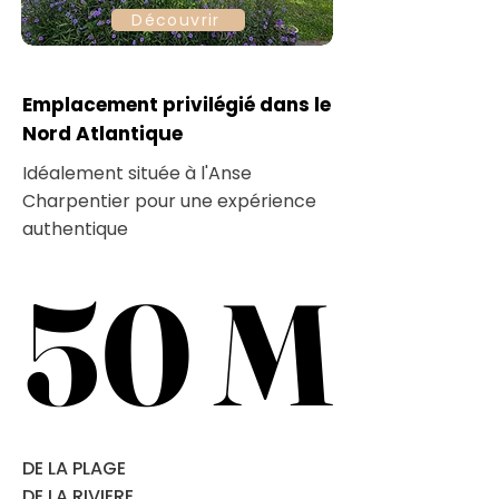
Découvrir
Emplacement privilégié dans le
Nord Atlantique
Idéalement située à l'Anse
Charpentier pour une expérience
authentique
50 M
50 M
DE LA PLAGE
DE LA RIVIERE