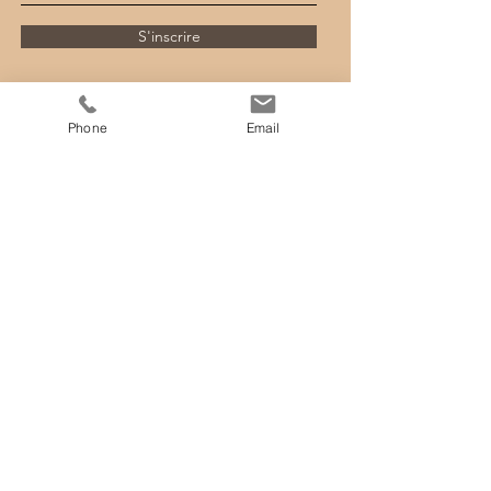
S'inscrire
Phone
Email
ADRESSE & CONTACT
Anse Charpentier 97225 Le Marigot
Martinique
VILLA M'BAY
hello@mbaymartinique.com
Tél :
06 61 41 57 95
INFORMATIONS LEGALES
MENTION LEGALES